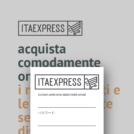
screen.welcome.label.netid.email
パスワード: