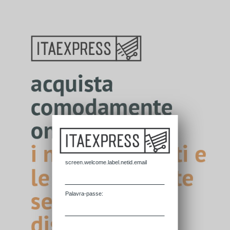
screen.welcome.label.netid.email
P
alavra-passe: