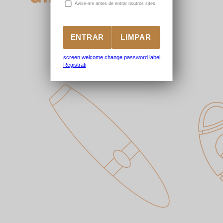
A
vise-me antes de entrar noutros sites.
screen.welcome.change.password.label
Registrati