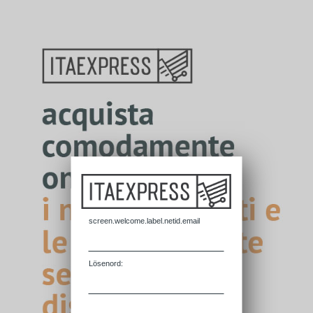
screen.welcome.label.netid.email
L
ösenord: