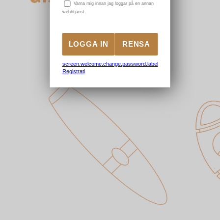
V
arna mig innan jag loggar på en annan
webbtjänst.
screen.welcome.change.password.label
Registrati