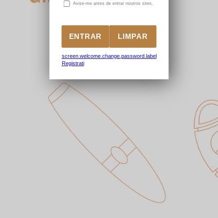
A
vise-me antes de entrar noutros sites.
screen.welcome.change.password.label
Registrati