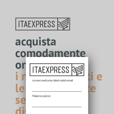
screen.welcome.label.netid.email
P
alavra-passe: